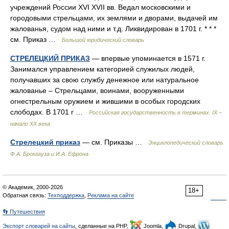
учреждений России XVI XVII вв. Ведал московскими и
городовыми стрельцами, их землями и дворами, выдачей им
жалованья, судом над ними и т.д. Ликвидирован в 1701 г. * * *
см. Приказ …
Большой юридический словарь
СТРЕЛЕЦКИЙ ПРИКАЗ
— впервые упоминается в 1571 г.
Занимался управлением категорией служилых людей,
получавших за свою службу денежное или натуральное
жалованье – Стрельцами, воинами, вооруженными
огнестрельным оружием и жившими в особых городских
слободах. В 1701 г …
Российская государственность в терминах. IX –
начало XX века
Стрелецкий приказ
— см. Приказы …
Энциклопедический словарь
Ф.А. Брокгауза и И.А. Ефрона
© Академик, 2000-2026
18+
Обратная связь:
Техподдержка
,
Реклама на сайте
👣 Путешествия
Экспорт словарей на сайты
, сделанные на PHP,
Joomla,
Drupal,